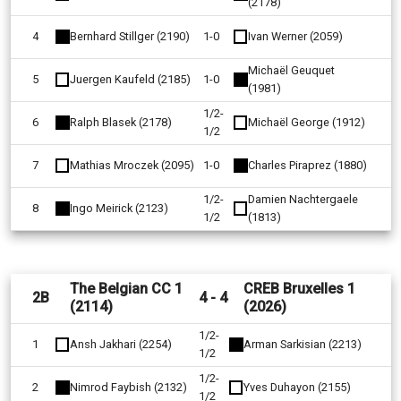
(2178)
4
Bernhard Stillger (2190)
1-0
Ivan Werner (2059)
Michaël Geuquet
5
Juergen Kaufeld (2185)
1-0
(1981)
1/2-
6
Ralph Blasek (2178)
Michaël George (1912)
1/2
7
Mathias Mroczek (2095)
1-0
Charles Piraprez (1880)
1/2-
Damien Nachtergaele
8
Ingo Meirick (2123)
1/2
(1813)
The Belgian CC 1
CREB Bruxelles 1
2B
4 - 4
(2114)
(2026)
1/2-
1
Ansh Jakhari (2254)
Arman Sarkisian (2213)
1/2
1/2-
2
Nimrod Faybish (2132)
Yves Duhayon (2155)
1/2