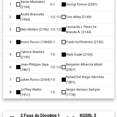
Xavier Mastalerz
1
0-1
Georgi Tomov (2281)
(2194)
André Brasselle
2
1/2-1/2
Tom Wiley (2149)
(1954)
Leonardo I. Perez De
3
Milo Molitor (2196)
1/2-1/2
Aranda A. (2144)
4
Bruno Russo (1904)
0-1
Frank Hoffmeister (2142)
Fabrice Wantiez
5
1-0
Mark Ouaki (2104)
(2195)
Jean-Philippe Saya
Benjamin Alberola Mulet
6
1/2-1/2
(1861)
(2007)
Rafael Del Riego Sánchez
7
Julien Russo (2054)
1-0
(1801)
Joffrey Wattin
Sergio Serrano Samper
8
1-0
(1911)
(1778)
2 Fous du Diogène 1
KGSRL 3