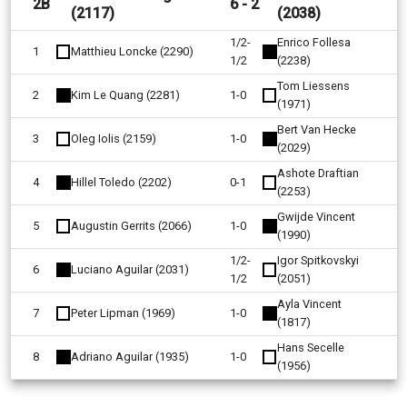
2B
6 - 2
(2117)
(2038)
1/2-
Enrico Follesa
1
Matthieu Loncke (2290)
1/2
(2238)
Tom Liessens
2
Kim Le Quang (2281)
1-0
(1971)
Bert Van Hecke
3
Oleg Iolis (2159)
1-0
(2029)
Ashote Draftian
4
Hillel Toledo (2202)
0-1
(2253)
Gwijde Vincent
5
Augustin Gerrits (2066)
1-0
(1990)
1/2-
Igor Spitkovskyi
6
Luciano Aguilar (2031)
1/2
(2051)
Ayla Vincent
7
Peter Lipman (1969)
1-0
(1817)
Hans Secelle
8
Adriano Aguilar (1935)
1-0
(1956)