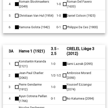
Romain Slootmaekers
Roman Del Favero
4
1-0
(2049)
(1633)
5
Christiaan Van Hul (1954)
1-0
Daniel Colson (1925)
6
Ramona Golsta (1942)
0-1
Philippe Da Ces (1900)
3.5 -
CRELEL Liège 3
3A
Herve 1 (1921)
2.5
(2012)
Konstantin Karanda
1
1-0
Sami Lazrak (2095)
(2121)
Jean-Paul Charlier
Ambroise Morard
2
1/2-1/2
(2063)
(2093)
Pierre Gendarme
Youssef Ezzangui
3
1-0
(1912)
(2074)
Ayun Cotrena Paillan
4
0-1
Iko Katumwa (2094)
(1766)
Nicolas Dechevres