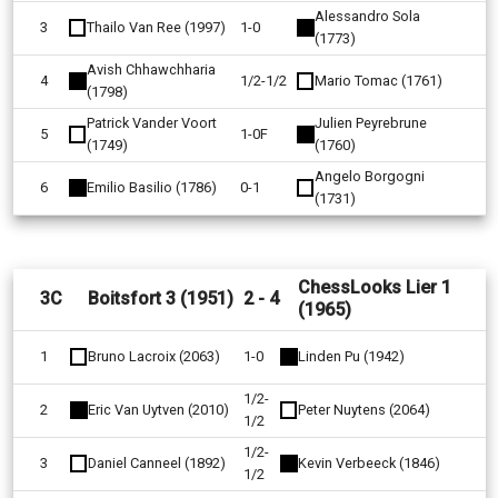
Alessandro Sola
3
Thailo Van Ree (1997)
1-0
(1773)
Avish Chhawchharia
4
1/2-1/2
Mario Tomac (1761)
(1798)
Patrick Vander Voort
Julien Peyrebrune
5
1-0F
(1749)
(1760)
Angelo Borgogni
6
Emilio Basilio (1786)
0-1
(1731)
ChessLooks Lier 1
3C
Boitsfort 3 (1951)
2 - 4
(1965)
1
Bruno Lacroix (2063)
1-0
Linden Pu (1942)
1/2-
2
Eric Van Uytven (2010)
Peter Nuytens (2064)
1/2
1/2-
3
Daniel Canneel (1892)
Kevin Verbeeck (1846)
1/2