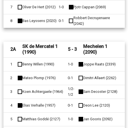
7
Oliver De Hert (2012)
1-0
Pjotr Cappan (2069)
Robbert Decruyenaere
8
Bas Leyssens (2020)
0-1
(2042)
SK de Mercatel 1
Mechelen 1
2A
5 - 3
(1990)
(2090)
1
Benny Willen (1990)
1-0
Joppe Raats (2339)
2
Mateo Plomp (1976)
0-1
Dimitri Allaert (2262)
1/2-
3
Koen Achtergaele (1964)
Sam Decoster (2128)
1/2
4
Elias Verhalle (1957)
0-1
Deon Lee (2120)
5
Matthias Goddé (2127)
1-0
Jan Gooris (2092)