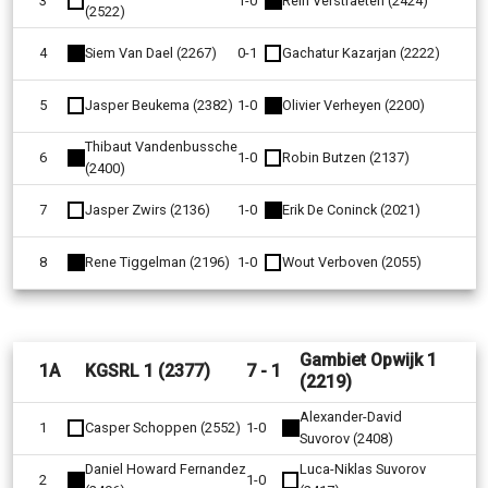
3
1-0
Rein Verstraeten (2424)
(2522)
4
Siem Van Dael (2267)
0-1
Gachatur Kazarjan (2222)
5
Jasper Beukema (2382)
1-0
Olivier Verheyen (2200)
Thibaut Vandenbussche
6
1-0
Robin Butzen (2137)
(2400)
7
Jasper Zwirs (2136)
1-0
Erik De Coninck (2021)
8
Rene Tiggelman (2196)
1-0
Wout Verboven (2055)
Gambiet Opwijk 1
1A
KGSRL 1 (2377)
7 - 1
(2219)
Alexander-David
1
Casper Schoppen (2552)
1-0
Suvorov (2408)
Daniel Howard Fernandez
Luca-Niklas Suvorov
2
1-0