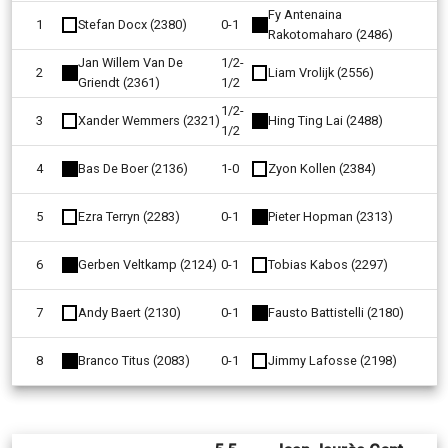
Fy Antenaina
1
Stefan Docx (2380)
0-1
Rakotomaharo (2486)
Jan Willem Van De
1/2-
2
Liam Vrolijk (2556)
Griendt (2361)
1/2
1/2-
3
Xander Wemmers (2321)
Hing Ting Lai (2488)
1/2
4
Bas De Boer (2136)
1-0
Zyon Kollen (2384)
5
Ezra Terryn (2283)
0-1
Pieter Hopman (2313)
6
Gerben Veltkamp (2124)
0-1
Tobias Kabos (2297)
7
Andy Baert (2130)
0-1
Fausto Battistelli (2180)
8
Branco Titus (2083)
0-1
Jimmy Lafosse (2198)