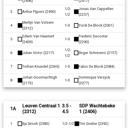
(2496)
(2417)
1/2-
Jonas Van Cappellen
3
Arthur Pijpers (2490)
1/2
(2257)
Merlijn Van Volsem
4
1-0
Yordi De Block (2061)
(2312)
Edwin Van Haastert
Frederic Decoster
5
1-0
(2409)
(2290)
1/2-
6
Julian Victor (2217)
Birger Schrevens (2157)
1/2
7
Torben Knuedel (2365)
1-0
Fabio De Block (2084)
Johan Goormachtigh
Dominique Versyck
8
1-0
(2173)
(2077)
Leuven Centraal 1
3.5 -
SDP Wachtebeke
1A
(2312)
4.5
1 (2406)
1
Ilja Sirosh (2383)
1/2-1/2
Tim Grutter (2392)