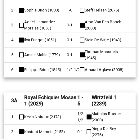
2
Sophie Brion (1880)
1-0
Steff Helsen (2076)
Adriel Hernandez
Arno Van Den Bosch
3
0-1
Morales (1853)
(2000)
4
Ilya Pringot (1851)
0-1
Stein De Witte (1943)
Thomas Massoels
5
Amine Mahla (1779)
0-1
(1945)
6
Philippe Brion (1845)
1/2-1/2
Arnaud Aglave (2008)
Royal Echiquier Mosan
1 -
Wirtzfeld 1
3A
1 (2029)
5
(2239)
1/2-
Matthias Roeder
1
Kevin Noiroux (2173)
1/2
(2300)
Diego Del Rey
2
Kastriot Memeti (2152)
0-1
(2276)