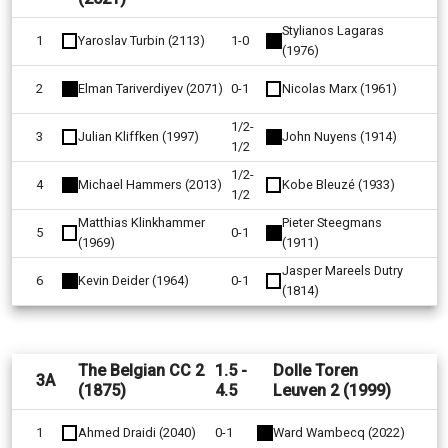
Stylianos Lagaras
1
Yaroslav Turbin (2113)
1-0
(1976)
2
Elman Tariverdiyev (2071)
0-1
Nicolas Marx (1961)
1/2-
3
Julian Kliffken (1997)
John Nuyens (1914)
1/2
1/2-
4
Michael Hammers (2013)
Kobe Bleuzé (1933)
1/2
Matthias Klinkhammer
Pieter Steegmans
5
0-1
(1969)
(1911)
Jasper Mareels Dutry
6
Kevin Deider (1964)
0-1
(1814)
The Belgian CC 2
1.5 -
Dolle Toren
3A
(1875)
4.5
Leuven 2 (1999)
1
Ahmed Draidi (2040)
0-1
Ward Wambecq (2022)