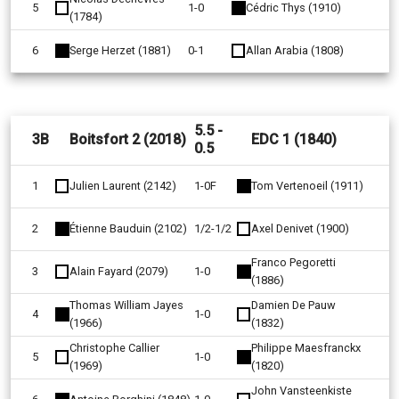
5
1-0
Cédric Thys (1910)
(1784)
6
Serge Herzet (1881)
0-1
Allan Arabia (1808)
5.5 -
3B
Boitsfort 2 (2018)
EDC 1 (1840)
0.5
1
Julien Laurent (2142)
1-0F
Tom Vertenoeil (1911)
2
Étienne Bauduin (2102)
1/2-1/2
Axel Denivet (1900)
Franco Pegoretti
3
Alain Fayard (2079)
1-0
(1886)
Thomas William Jayes
Damien De Pauw
4
1-0
(1966)
(1832)
Christophe Callier
Philippe Maesfranckx
5
1-0
(1969)
(1820)
John Vansteenkiste