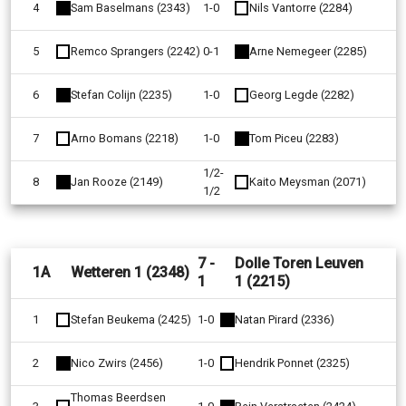
4
Sam Baselmans (2343)
1-0
Nils Vantorre (2284)
5
Remco Sprangers (2242)
0-1
Arne Nemegeer (2285)
6
Stefan Colijn (2235)
1-0
Georg Legde (2282)
7
Arno Bomans (2218)
1-0
Tom Piceu (2283)
1/2-
8
Jan Rooze (2149)
Kaito Meysman (2071)
1/2
7 -
Dolle Toren Leuven
1A
Wetteren 1 (2348)
1
1 (2215)
1
Stefan Beukema (2425)
1-0
Natan Pirard (2336)
2
Nico Zwirs (2456)
1-0
Hendrik Ponnet (2325)
Thomas Beerdsen