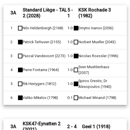
Standard Liège - TAL
5 -
KSK Rochade 3
3A
2 (2028)
1
(1982)
1
Nils Heldenbergh (2168)
1-0
Dmytro Ivanov (2056)
2
Patrick Terhuven (2155)
1-0
Norbert Mueller (2043)
3
Pascal Vandevoort (2273)
1-0
Nicolas Roessler (1996)
Sven Muehlenhaus
4
Pierre Fontaine (1964)
1-0
(2057)
Spiros Orestis, Dr
5
Rik Herrygers (1812)
1-0
Alexopoulos (1940)
6
Valiko Mikelov (1798)
0-1
Michael Winand (1798)
KSK47-Eynatten 2
3A
2 - 4
Geel 1 (1918)
(2021)