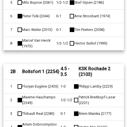
5
Milo Buysse (2061)
1/2-1/2
Stief Gijsen (2186)
6
Pieter Tolk (2044)
0-1
Arne Stroobant (1974)
7
Marc Weiler (2013)
0-1
Tim Peeters (2058)
Marcel Van Herck
8
1/2-1/2
Hector Surkol (1990)
(1973)
4.5 -
KSK Rochade 2
2B
Boitsfort 1 (2254)
3.5
(2103)
1
Floryan Eugène (2455)
1-0
Philipp Lamby (2229)
Maxime Hauchamps
Patrick Breitkopf-Lazar
2
1/2-1/2
(2349)
(2201)
3
Thibault Real (2280)
0-1
Alwin Mainka (2177)
Artem Dobrosmyslov