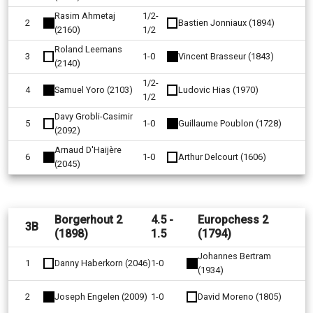
Rasim Ahmetaj
1/2-
2
Bastien Jonniaux (1894)
(2160)
1/2
Roland Leemans
3
1-0
Vincent Brasseur (1843)
(2140)
1/2-
4
Samuel Yoro (2103)
Ludovic Hias (1970)
1/2
Davy Grobli-Casimir
5
1-0
Guillaume Poublon (1728)
(2092)
Arnaud D'Haijère
6
1-0
Arthur Delcourt (1606)
(2045)
Borgerhout 2
4.5 -
Europchess 2
3B
(1898)
1.5
(1794)
Johannes Bertram
1
Danny Haberkorn (2046)
1-0
(1934)
2
Joseph Engelen (2009)
1-0
David Moreno (1805)