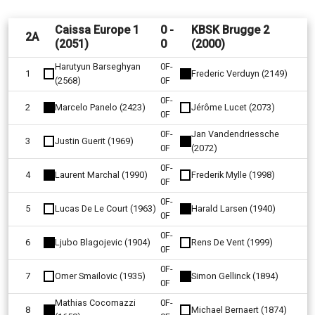
Caissa Europe 1
0 -
KBSK Brugge 2
2A
(2051)
0
(2000)
Harutyun Barseghyan
0F-
1
Frederic Verduyn (2149)
(2568)
0F
0F-
2
Marcelo Panelo (2423)
Jérôme Lucet (2073)
0F
0F-
Jan Vandendriessche
3
Justin Guerit (1969)
0F
(2072)
0F-
4
Laurent Marchal (1990)
Frederik Mylle (1998)
0F
0F-
5
Lucas De Le Court (1963)
Harald Larsen (1940)
0F
0F-
6
Ljubo Blagojevic (1904)
Rens De Vent (1999)
0F
0F-
7
Omer Smailovic (1935)
Simon Gellinck (1894)
0F
Mathias Cocomazzi
0F-
8
Michael Bernaert (1874)