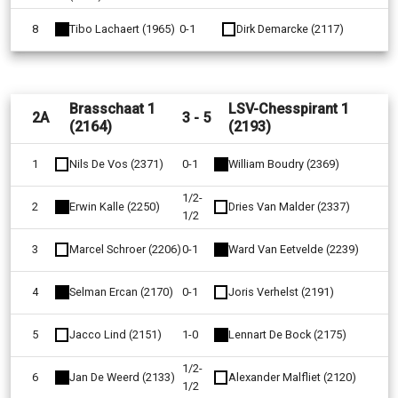
8
Tibo Lachaert (1965)
0-1
Dirk Demarcke (2117)
Brasschaat 1
LSV-Chesspirant 1
2A
3 - 5
(2164)
(2193)
1
Nils De Vos (2371)
0-1
William Boudry (2369)
1/2-
2
Erwin Kalle (2250)
Dries Van Malder (2337)
1/2
3
Marcel Schroer (2206)
0-1
Ward Van Eetvelde (2239)
4
Selman Ercan (2170)
0-1
Joris Verhelst (2191)
5
Jacco Lind (2151)
1-0
Lennart De Bock (2175)
1/2-
6
Jan De Weerd (2133)
Alexander Malfliet (2120)
1/2