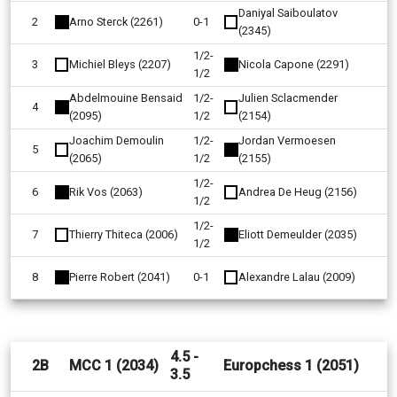
Daniyal Saiboulatov
2
Arno Sterck (2261)
0-1
(2345)
1/2-
3
Michiel Bleys (2207)
Nicola Capone (2291)
1/2
Abdelmouine Bensaid
1/2-
Julien Sclacmender
4
(2095)
1/2
(2154)
Joachim Demoulin
1/2-
Jordan Vermoesen
5
(2065)
1/2
(2155)
1/2-
6
Rik Vos (2063)
Andrea De Heug (2156)
1/2
1/2-
7
Thierry Thiteca (2006)
Eliott Demeulder (2035)
1/2
8
Pierre Robert (2041)
0-1
Alexandre Lalau (2009)
4.5 -
2B
MCC 1 (2034)
Europchess 1 (2051)
3.5