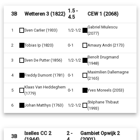
1.5 -
3B
Wetteren 3 (1822)
CEW 1 (2068)
4.5
Gabriel Miulescu
1
Sven Carlier (1933)
1/2-1/2
(2077)
2
Tobias Ip (1820)
0-1
Amaury Andri (2173)
Benoît Drugmand
3
Sven De Putter (1856)
1/2-1/2
(1948)
Maximilien Dallemagne
4
Freddy Dumont (1781)
0-1
(2165)
Klaas Van Heddeghem
5
0-1
Yves Moreels (2053)
(1779)
Stéphane Thibaut
6
Johan Matthys (1763)
1/2-1/2
(1993)
Ixelles CC 2
2 -
Gambiet Opwijk 2
3B
(1944)
4
(2001)