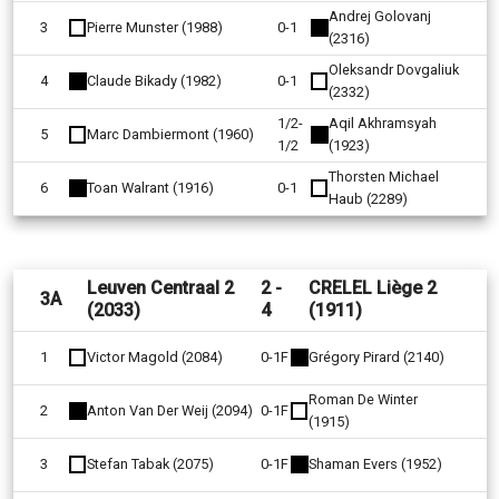
Andrej Golovanj
3
Pierre Munster (1988)
0-1
(2316)
Oleksandr Dovgaliuk
4
Claude Bikady (1982)
0-1
(2332)
1/2-
Aqil Akhramsyah
5
Marc Dambiermont (1960)
1/2
(1923)
Thorsten Michael
6
Toan Walrant (1916)
0-1
Haub (2289)
Leuven Centraal 2
2 -
CRELEL Liège 2
3A
(2033)
4
(1911)
1
Victor Magold (2084)
0-1F
Grégory Pirard (2140)
Roman De Winter
2
Anton Van Der Weij (2094)
0-1F
(1915)
3
Stefan Tabak (2075)
0-1F
Shaman Evers (1952)