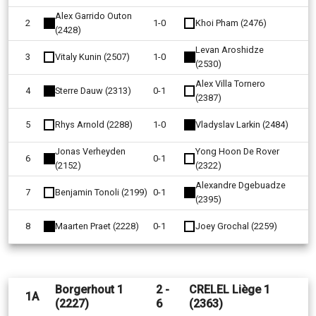
Alex Garrido Outon
2
1-0
Khoi Pham (2476)
(2428)
Levan Aroshidze
3
Vitaly Kunin (2507)
1-0
(2530)
Alex Villa Tornero
4
Sterre Dauw (2313)
0-1
(2387)
5
Rhys Arnold (2288)
1-0
Vladyslav Larkin (2484)
Jonas Verheyden
Yong Hoon De Rover
6
0-1
(2152)
(2322)
Alexandre Dgebuadze
7
Benjamin Tonoli (2199)
0-1
(2395)
8
Maarten Praet (2228)
0-1
Joey Grochal (2259)
Borgerhout 1
2 -
CRELEL Liège 1
1A
(2227)
6
(2363)