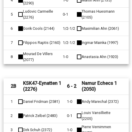
4
1-0
Martin Ahn (2135)
(2290)
Ludovic Carmeille
Thomas Huesmann
5
0-1
(2276)
(2105)
6
Gorik Cools (2144)
1/2-1/2
Maximilian Ahn (2061)
7
Filippos Raptis (2160)
1/2-1/2
Ingmar Mainka (1997)
Mourad De Villers
8
1-0
Anastasia Ahn (1920)
(2077)
KSK47-Eynatten 1
Namur Echecs 1
2B
6 - 2
(2276)
(2050)
1
Daniel Fridman (2581)
1-0
Andy Marechal (2372)
Louis Vansilliette
2
Patrick Zelbel (2483)
0-1
(2205)
Pierre Vernimmen
3
Dirk Schuh (2372)
1-0