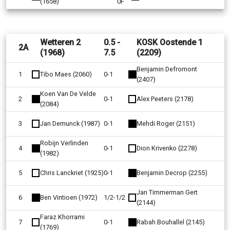
(1658)
0F
Wetteren 2
0.5 -
KOSK Oostende 1
2A
(1968)
7.5
(2209)
Benjamin Defromont
1
Tibo Maes (2060)
0-1
(2407)
Koen Van De Velde
2
0-1
Alex Peeters (2178)
(2084)
3
Jan Demunck (1987)
0-1
Mehdi Roger (2151)
Robijn Verlinden
4
0-1
Dion Krivenko (2278)
(1982)
5
Chris Lanckriet (1925)
0-1
Benjamin Decrop (2255)
Jan Timmerman Gert
6
Ben Vintioen (1972)
1/2-1/2
(2144)
Faraz Khorrami
7
0-1
Rabah Bouhallel (2145)
(1769)