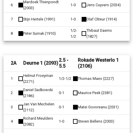
Mardoek Thienpondt
6
1-0
Jens Cuyvers (2034)
(2003)
7
Stijn Hertele (1991)
1-0
Olaf Cliteur (1914)
1/2-
Thibaut Daems
8
Peter Surnak (1910)
1/2
(1827)
2.5 -
Rokade Westerlo 1
2A
Deurne 1 (2093)
5.5
(2106)
Helmut Froeyman
1
1/2-1/2
Thomas Maes (2227)
(2271)
Daniel Sadkowski
2
0-1
Maurice Peek (2381)
(2186)
Jan Van Mechelen
3
0-1
Matei Govoreanu (2031)
(2112)
Richard Meulders
4
1-0
Steven Bellens (2003)
(2082)