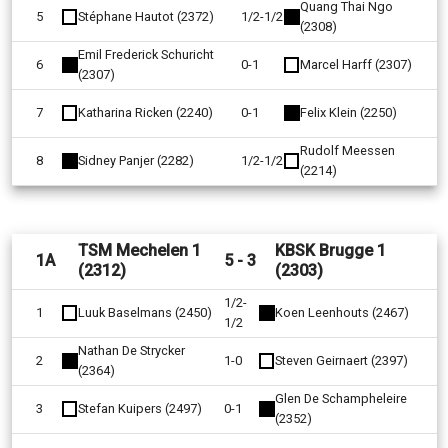
Quang Thai Ngo
5
Stéphane Hautot (2372)
1/2-1/2
(2308)
Emil Frederick Schuricht
6
0-1
Marcel Harff (2307)
(2307)
7
Katharina Ricken (2240)
0-1
Felix Klein (2250)
Rudolf Meessen
8
Sidney Panjer (2282)
1/2-1/2
(2214)
TSM Mechelen 1
KBSK Brugge 1
1A
5 - 3
(2312)
(2303)
1/2-
1
Luuk Baselmans (2450)
Koen Leenhouts (2467)
1/2
Nathan De Strycker
2
1-0
Steven Geirnaert (2397)
(2364)
Glen De Schampheleire
3
Stefan Kuipers (2497)
0-1
(2352)