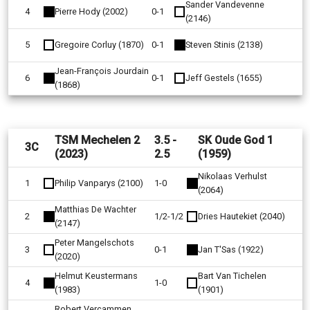
Sander Vandevenne
4
Pierre Hody (2002)
0-1
(2146)
5
Gregoire Corluy (1870)
0-1
Steven Stinis (2138)
Jean-François Jourdain
6
0-1
Jeff Gestels (1655)
(1868)
TSM Mechelen 2
3.5 -
SK Oude God 1
3C
(2023)
2.5
(1959)
Nikolaas Verhulst
1
Philip Vanparys (2100)
1-0
(2064)
Matthias De Wachter
2
1/2-1/2
Dries Hautekiet (2040)
(2147)
Peter Mangelschots
3
0-1
Jan T'Sas (1922)
(2020)
Helmut Keustermans
Bart Van Tichelen
4
1-0
(1983)
(1901)
Robert Vercammen