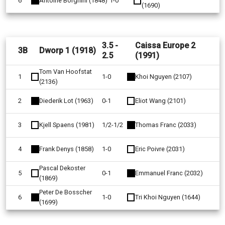
6
Antoine Borghini (1848)
1-0
(1690)
3.5 -
Caissa Europe 2
3B
Dworp 1 (1918)
2.5
(1991)
Tom Van Hoofstat
1
1-0
Khoi Nguyen (2107)
(2136)
2
Diederik Lot (1963)
0-1
Eliot Wang (2101)
3
Kjell Spaens (1981)
1/2-1/2
Thomas Franc (2033)
4
Frank Denys (1858)
1-0
Eric Poivre (2031)
Pascal Dekoster
5
0-1
Emmanuel Franc (2032)
(1869)
Peter De Bosscher
6
1-0
Tri Khoi Nguyen (1644)
(1699)