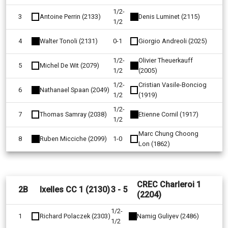
1/2-
3
Antoine Perrin (2133)
Denis Luminet (2115)
1/2
4
Walter Tonoli (2131)
0-1
Giorgio Andreoli (2025)
1/2-
Olivier Theuerkauff
5
Michel De Wit (2079)
1/2
(2005)
1/2-
Cristian Vasile-Bonciog
6
Nathanael Spaan (2049)
1/2
(1919)
1/2-
7
Thomas Samray (2038)
Etienne Cornil (1917)
1/2
Marc Chung Choong
8
Ruben Micciche (2099)
1-0
Lon (1862)
CREC Charleroi 1
2B
Ixelles CC 1 (2130)
3 - 5
(2204)
1/2-
1
Richard Polaczek (2303)
Namig Guliyev (2486)
1/2