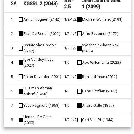
5.5 -
Jean Jaurès Gent
2A
KGSRL 2 (2048)
2.5
1 (2099)
1
Arthur Hugaert (2142)
1/2-1/2
Michael Wunnink (2181)
2
Elias De Reese (2022)
1/2-1/2
Arno Bezemer (2172)
Christophe Gregoir
Vyacheslav Ikonnikov
3
1/2-1/2
(2267)
(2466)
Igor Vanduyfhuys
4
1-0
Abe Willemsma (2022)
(2027)
5
Dieter Devolder (2001)
1/2-1/2
Ron Hoffman (2032)
Sulaiman Ahman
6
1-0
Hans Groffen (2077)
Ashrafi (1968)
7
Yves Regniers (1958)
1-0
Andre Galle (1897)
Hannes De Geest
8
1/2-1/2
Gert Van Rij (1944)
(2000)