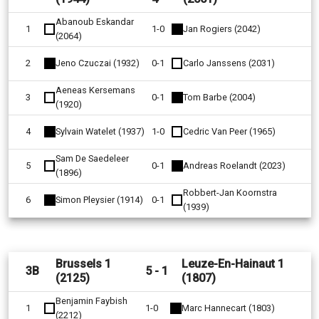
Abanoub Eskandar
1
1-0
Jan Rogiers (2042)
(2064)
2
Jeno Czuczai (1932)
0-1
Carlo Janssens (2031)
Aeneas Kersemans
3
0-1
Tom Barbe (2004)
(1920)
4
Sylvain Watelet (1937)
1-0
Cedric Van Peer (1965)
Sam De Saedeleer
5
0-1
Andreas Roelandt (2023)
(1896)
Robbert-Jan Koornstra
6
Simon Pleysier (1914)
0-1
(1939)
Brussels 1
Leuze-En-Hainaut 1
3B
5 - 1
(2125)
(1807)
Benjamin Faybish
1
1-0
Marc Hannecart (1803)
(2212)