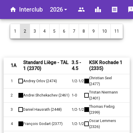
home
Interclub
2026
group
leaderboard
receipt
feedba
1
2
3
4
5
6
7
8
9
10
11
Standard Liège - TAL
3.5 -
KSK Rochade 1
1A
1 (2370)
4.5
(2335)
Christian Seel
1
Andrey Orlov (2474)
1/2-1/2
(2477)
Tristan Niermann
2
Andrei Shchekachev (2461)
1-0
(2401)
Thomas Fiebig
3
Daniel Hausrath (2448)
1/2-1/2
(2399)
Oscar Lemmers
4
François Godart (2377)
1/2-1/2
(2326)